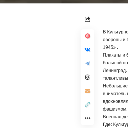
В Культурн
обороны и 
1945» .
Плакаты и 
большой по
Ленинград.
талантливы
Небольшие 
внимательно
вдохновлял
фашизмом.
Военная де
Где:
Культу