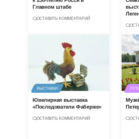
к 250-летию Росси в
Севк
Главном штабе
выст
Леге
ОСТАВИТЬ КОММЕНТАРИЙ
ОСТ
ВЫСТАВКИ
ПУТ
Ювелирная выставка
Музе
«Последователи Фаберже»
Пете
ОСТАВИТЬ КОММЕНТАРИЙ
ОСТ