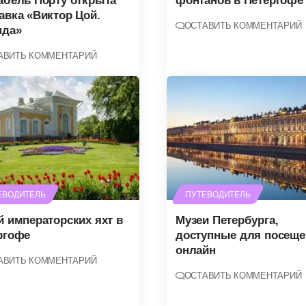
абель Порту открыта
фонтанов в Петергофе 
авка «Виктор Цой.
ОСТАВИТЬ КОММЕНТАРИЙ
нда»
АВИТЬ КОММЕНТАРИЙ
ЕВОДИТЕЛЬ
ПУТЕВОДИТЕЛЬ
й императорских яхт в
Музеи Петербурга,
ргофе
доступные для посеще
онлайн
АВИТЬ КОММЕНТАРИЙ
ОСТАВИТЬ КОММЕНТАРИЙ