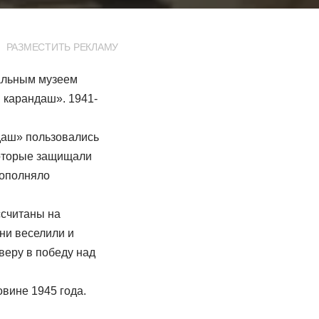
РАЗМЕСТИТЬ РЕКЛАМУ
иальным музеем
 карандаш». 1941-
даш» пользовались
которые защищали
дополняло
ссчитаны на
они веселили и
веру в победу над
овине 1945 года.