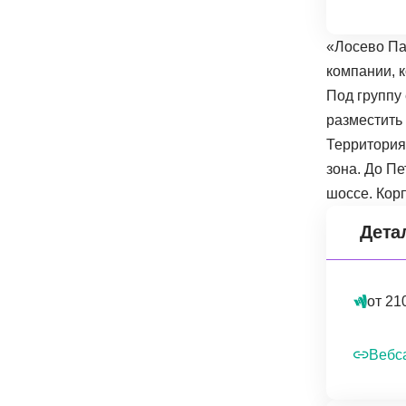
«Лосево Па
компании, к
Под группу 
разместить 
Территория 
зона. До П
шоссе. Корп
Дета
от 21
Вебс