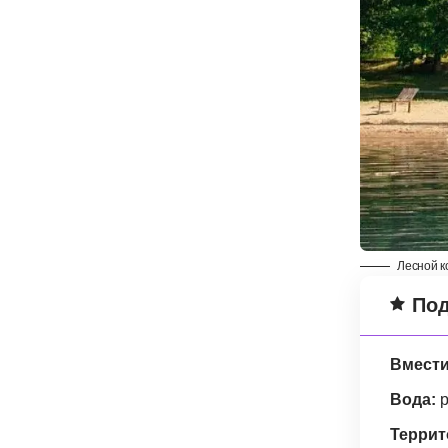
Лесной к
Под
Вмести
Вода:
р
Террит