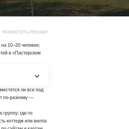
РАЗМЕСТИТЬ РЕКЛАМУ
на 10–20 человек:
стей в «Пасторском
оместятся ли все под
ют по-разному —
 группу: где-то
есть коттедж или вилла
 по сайтам и картам