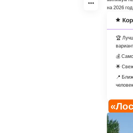
на 2026 год
Кор
🏆 Лучш
вариан
💰 Само
🌟 Свеж
📍 Ближ
челове
«Лос