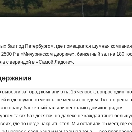
ных баз под Петербургом, где помещается шумная компания 
 2500 ₽ в «Мичуринском дворике», банкетный зал на 180 го
лла с верандой в «Самой Ладоге».
держание
 вывезти за город компанию на 15 человек, вопрос один: п
ей и где шумно отметить, не мешая соседям. Тут это реша
всю ораву, банкетный зал или несколько домиков рядом.
ргом таких баз десятки, но далеко не каждая тянет большую
воих, где-то негде накрыть стол. Мы оставили 15 мест, где 
 10 человек, своя баня и мангальная зона — все проверено