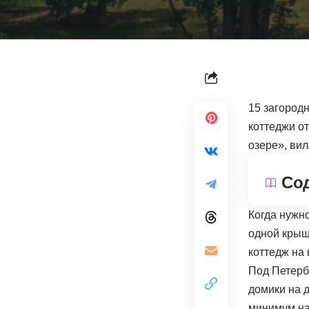
15 загород
коттеджи от
озере», ви
Со
Когда нужно
одной крыш
коттедж на 
Под Петербу
домики на д
минимум на