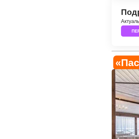
Подр
Актуаль
ПЕ
«Пас