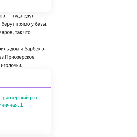
ов — туда едут
 берут прямо у базы.
еров, так что
риль-дом и барбекю-
рез Приозерское
 иголочки.
Приозерский р-н,
иничная, 1