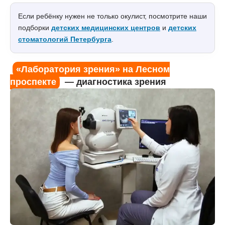
Если ребёнку нужен не только окулист, посмотрите наши
подборки
детских медицинских центров
и
детских
стоматологий Петербурга
.
«Лаборатория зрения» на Лесном
проспекте
— диагностика зрения