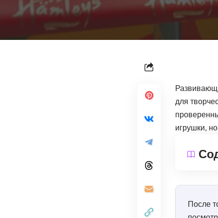
Развивающи
для творчес
проверенны
игрушки, но
Со
После т
посмот