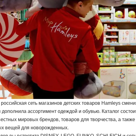
у российская сеть магазинов детских товаров Hamleys смен
 дополнила ассортимент одеждой и обувью. Каталог состои
вестных мировых брендов, товаров для творчества, а также
х вещей для новорожденных.
дов вы встретите DISNEY, LEGO, FUNKO, SCHLEICH и сотн