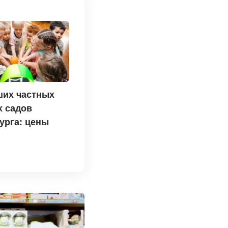
ших частных
х садов
урга: цены