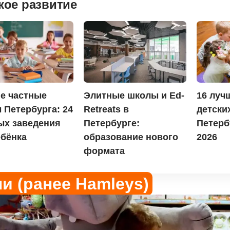
кое развитие
е частные
Элитные школы и Ed-
16 луч
 Петербурга: 24
Retreats в
детски
ых заведения
Петербурге:
Петерб
ебёнка
образование нового
2026
формата
и (ранее Hamleys)