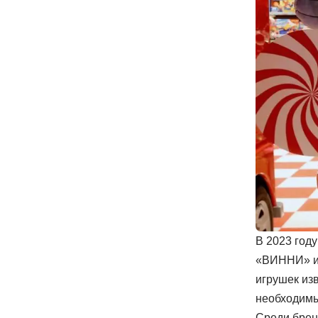
В 2023 год
«‎ВИННИ» и
игрушек из
необходимы
Среди брен