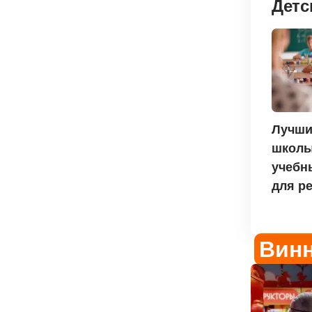
Детс
Лучши
школы
учебн
для р
Винн