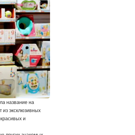
ила название на
т из эксклюзивных
 красивых и
ю других знакомых