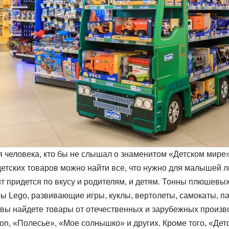
я человека, кто бы не слышал о знаменитом «‎Детском мире
детских товаров можно найти все, что нужно для малышей 
т придется по вкусу и родителям, и детям. Тонны плюшевы
ы Lego, развивающие игры, куклы, вертолеты, самокаты, па
 вы найдете товары от отечественных и зарубежных произво
ton, «‎Полесье», «Мое солнышко‎» и других. Кроме того, «‎Де