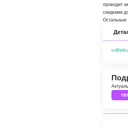
проводит ак
скидками д
Остальные 
Дета
Вебс
Под
Актуаль
ПЕ