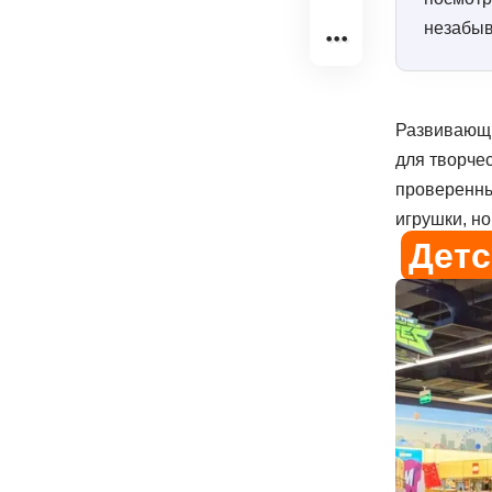
незабы
Развивающи
для творчес
проверенны
игрушки, но
Детс