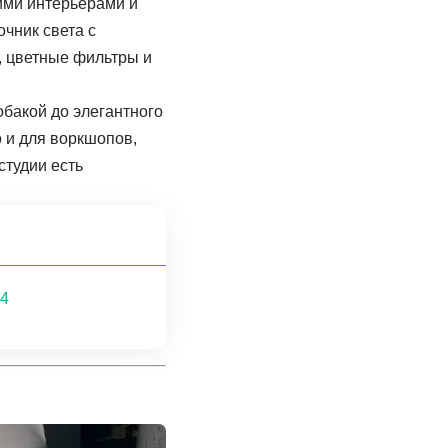
кими интерьерами и
чник света с
, цветные фильтры и
обакой до элегантного
о и для воркшопов,
студии есть
34