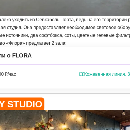
алеко уходить из Севкабель Порта, ведь на его территории
ная студия. Она предоставляет необходимое световое обор
ые источники, два софтбокса, соты, цветные гелевые фильт
о «Флора‎» предлагает 2 зала:
ли о FLORA
Кожевенная линия, 
00 ₽/час
Y STUDIO