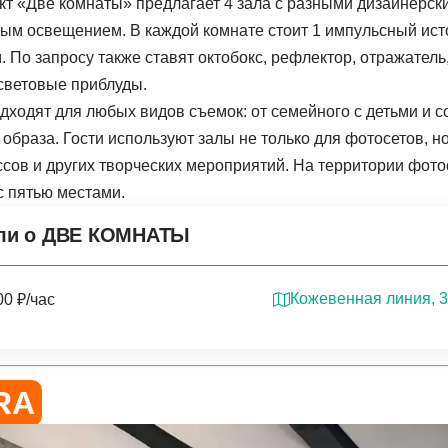
ект «‎Две комнаты» предлагает 4 зала с разными дизайнерс
ым освещением. В каждой комнате стоит 1 импульсный исто
 По запросу также ставят октобокс, рефлектор, отражатель
световые приблуды.
дходят для любых видов съемок: от семейного с детьми и с
образа. Гости используют залы не только для фотосетов, н
ссов и других творческих мероприятий. На территории фото
с пятью местами.
ли о ДВЕ КОМНАТЫ
Кожевенная линия, 
00 ₽/час
RA