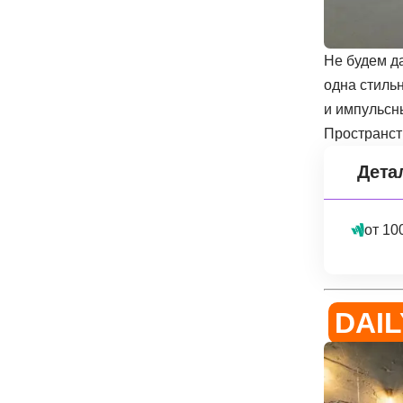
Не будем д
одна стиль
и импульсн
Пространств
Дета
от 10
DAIL