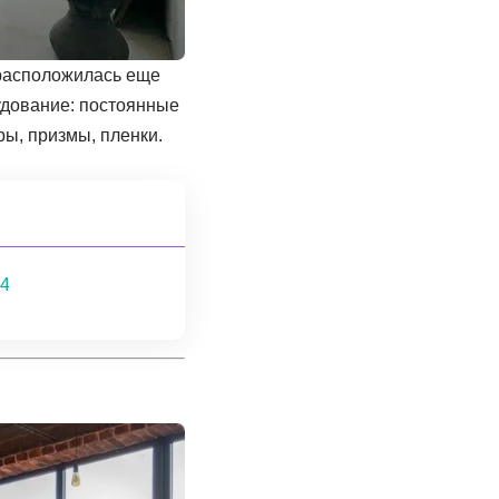
 расположилась еще
удование: постоянные
ры, призмы, пленки.
34