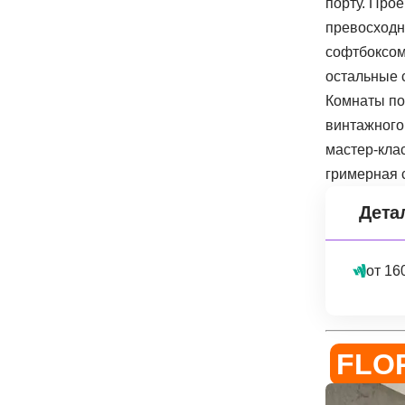
порту. Про
превосходн
софтбоксом.
остальные 
Комнаты по
винтажного 
мастер-кла
гримерная 
Дета
от 16
FLO