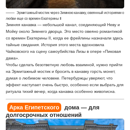
Эрмитажный мостик через Зимнюю канавку, овеянный историями о
любви еще со времен Екатерины II
Зимняя канавка — небольшой канал, соединяющий Неву и
Мойку около Зимнего дворца. Это место овеяно романтикой
со времен Екатерины II, когда ее фрейлины назначали здесь
тайные свидания. История этого места вдохновила
Чайковского на сцену самоубийства Лизы в опере «Пиковая
дама».
Чтобы сделать безответную любовь взаимной, нужно прийти
на Эрмитажный мостик и бросить в канавку горсть монет,
думая о любимом человеке. Петербуржцы уверяют, что
эффект наступает очень быстро, особенно если выбрать для
ритуала тихий вечер, когда канавка особенно живописна.
Арка Египетского
дома — для
долгосрочных отношений