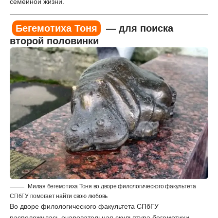
семейной жизни.
Бегемотиха Тоня
— для поиска
второй половинки
Милая бегемотиха Тоня во дворе филологического факультета
СПбГУ помогает найти свою любовь
Во дворе филологического факультета СПбГУ
расположилась очаровательная скульптура бегемотихи