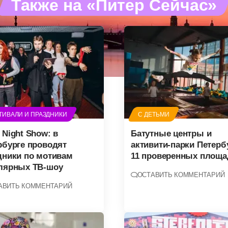
Также на «Питер Сейчас»
ТИВАЛИ И ПРАЗДНИКИ
С ДЕТЬМИ
 Night Show: в
Батутные центры и
рбурге проводят
активити-парки Петерб
дники по мотивам
11 проверенных площа
лярных ТВ-шоу
ОСТАВИТЬ КОММЕНТАРИЙ
АВИТЬ КОММЕНТАРИЙ