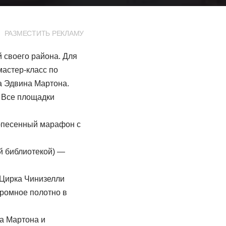
РАЗМЕСТИТЬ РЕКЛАМУ
 своего района. Для
мастер-класс по
а Эдвина Мартона.
 Все площадки
о-песенный марафон с
й библиотекой) —
 Цирка Чинизелли
громное полотно в
на Мартона и