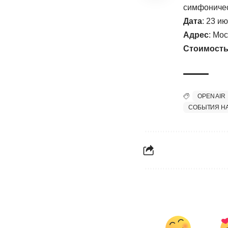
симфоничес
Дата
: 23 и
Адрес
: Мо
Стоимост
OPEN AIR
СОБЫТИЯ Н