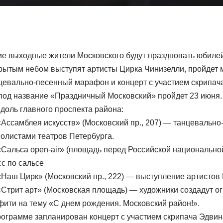
е выходные жители Московского будут праздновать юбилей
крытым небом выступят артисты Цирка Чинизелли, пройдет 
нцевально-песенный марафон и концерт с участием скрипач
под название «Праздничный Московский» пройдет 23 июня.
доль главного проспекта района:
Ассамблея искусств» (Московский пр., 207) — танцевальн
олистами театров Петербурга.
Сальса open-air» (площадь перед Российской национально
сс по сальсе
Наш Цирк» (Московский пр., 222) — выступление артистов
Стрит арт» (Московская площадь) — художники создадут о
фити на тему «С днем рождения. Московский район!».
программе запланирован концерт с участием скрипача Эдви