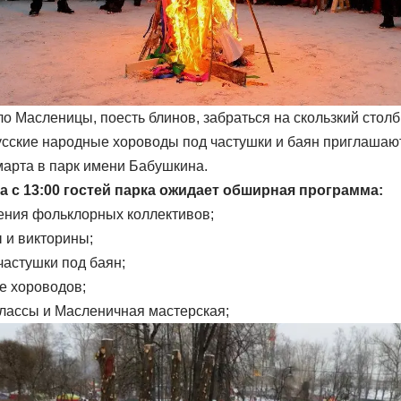
о Масленицы, поесть блинов, забраться на скользкий столб
усские народные хороводы под частушки и баян приглашаю
арта в парк имени Бабушкина.
та с 13:00 гостей парка ожидает обширная программа:
ния фольклорных коллективов;
 и викторины;
частушки под баян;
 хороводов;
лассы и Масленичная мастерская;