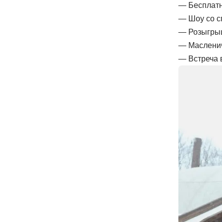
— Бесплатн
— Шоу со с
— Розыгрыш
— Масленич
— Встреча 