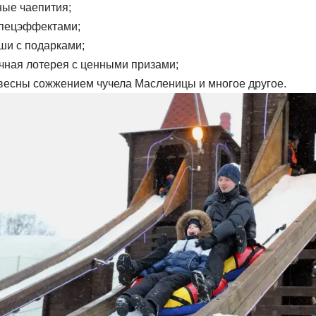
ые чаепития;
пецэффектами;
и с подарками;
ная лотерея с ценными призами;
весны сожжением чучела Масленицы и многое другое.