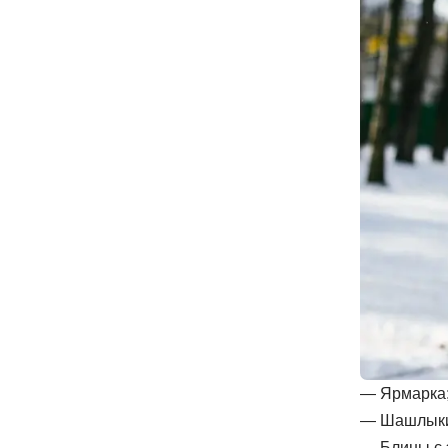
— Ярмарка
— Шашлыки 
— Блины с 