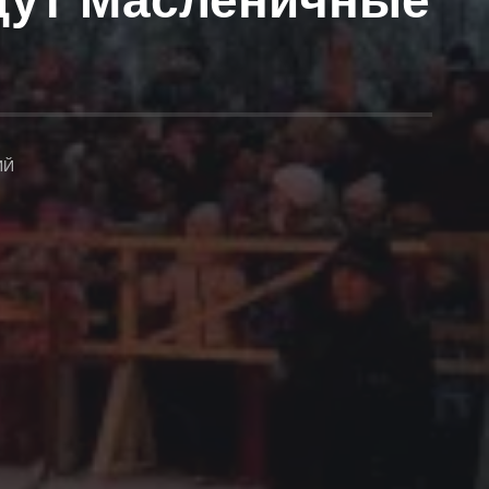
йдут Масленичные
ИЙ