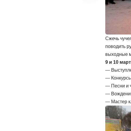
Сжечь чучел
поводить р
выходные м
9 и 10 мар
— Выступле
— Конкурсы
— Песни и 
— Вождение
— Мастер к