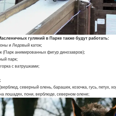
Масленичных гуляний в Парке
также будут работать
:
оны и Ледовый каток;
 (Парк анимированных фигур динозавров);
ый парк;
горка с ватрушками;
;
верблюд, северный олень, барашек, козочка, гусь, петух, хо
на лошадях, пони, верблюде, северном олене;