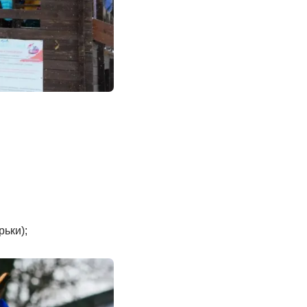
рьки);