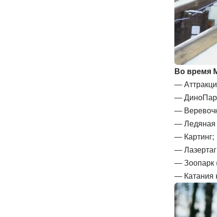
Во время 
— Аттракци
— ДиноПарк
— Веревочн
— Ледяная 
— Картинг;
— Лазертаг
— Зоопарк (
— Катания 