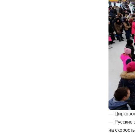
— Цирковое
— Русские з
на скорость