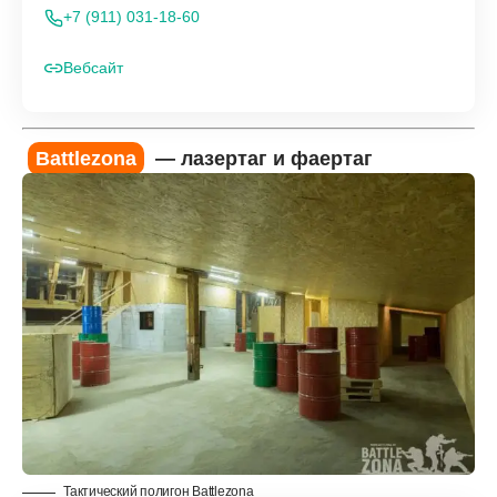
+7 (911) 031-18-60
Вебсайт
Battlezona
— лазертаг и фаертаг
Тактический полигон Battlezona