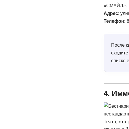
«СМАЙЛ».
Адрес
: ул
Телефон:
8
После к
сходите
списке 
4. Им
Театр, кот