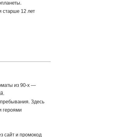
опланеты.
и старше 12 лет
 пребывания. Здесь
и героями
ез сайт и промокод