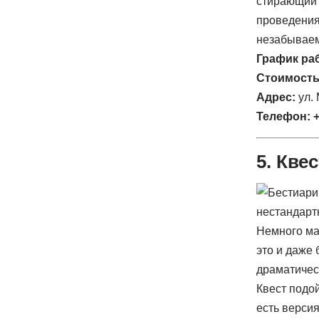
стирающий 
проведения
незабывае
График ра
Стоимость
Адрес:
ул.
Телефон:
+
5. Кве
Немного ма
это и даже 
драматичес
Квест подо
есть верси