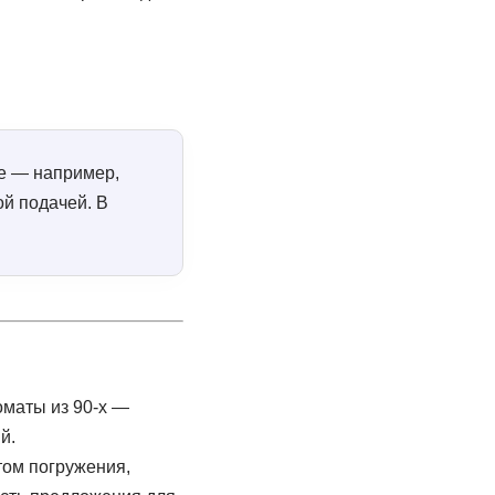
ее — например,
й подачей. В
том погружения,