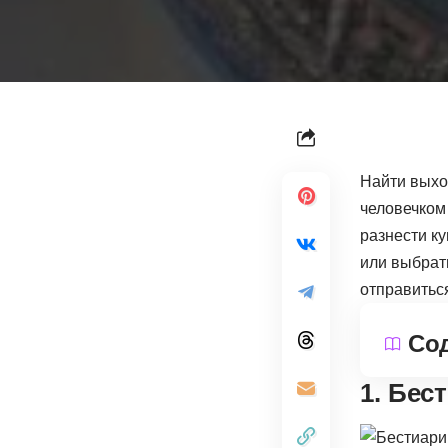
Найти выхо
человечком 
разнести к
или выбрать
отправитьс
Со
1. Бес