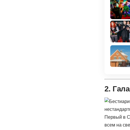
2. Гал
Первый в С
всем на св