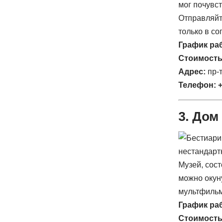
мог почувс
Отправляйт
только в с
График ра
Стоимость
Адрес:
пр-
Телефон:
+
3. Дом
Музей, сос
можно окун
мультфильм
График ра
Стоимост