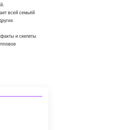
ает всей семьёй
других
ефакты и скелеты
упповое