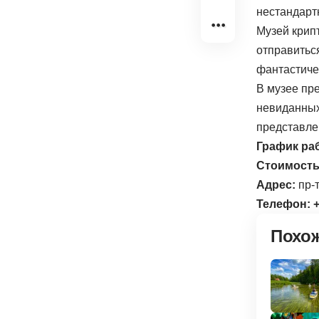
Музей крип
отправиться
фантастиче
В музее пр
невиданных
представле
График ра
Стоимост
Адрес:
пр-
Телефон:
+
Похо