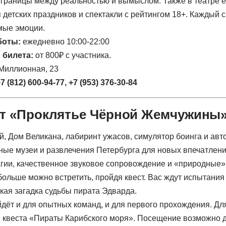
границы между реальностью и вымыслом. Также в театре е
 детских праздников и спектакли с рейтингом 18+. Каждый 
мые эмоции.
боты:
ежедневно 10:00-22:00
 билета:
от 800₽ с участника.
 Миллионная, 23
7 (812) 600-94-77
,
+7 (953) 376-30-84
ст «Проклятье Чёрной Жемчужины
гии, качественное звуковое сопровождение и «природные
больше можно встретить, пройдя квест. Вас ждут испытания 
кая загадка судьбы пирата Эдварда.
йдёт и для опытных команд, и для первого прохождения. Дл
я квеста «Пираты Карибского моря». Посещение возможно д