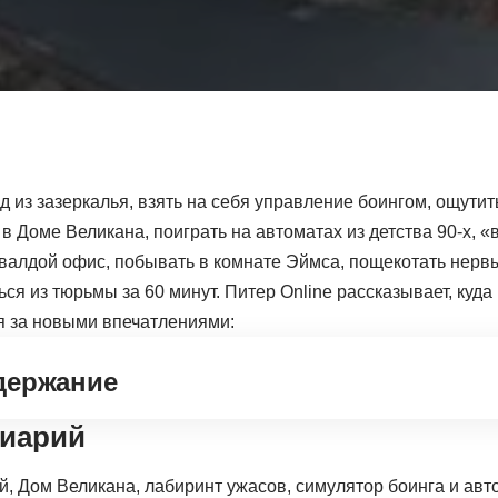
д из зазеркалья, взять на себя управление боингом, ощути
в Доме Великана, поиграть на автоматах из детства 90-х, «
увалдой офис, побывать в комнате Эймса, пощекотать нерв
ся из тюрьмы за 60 минут. Питер Оnline рассказывает, куда
я за новыми впечатлениями:
держание
тиарий