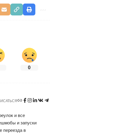
0
ИСАТЬСЯ
реулок и все
ешмобы и запуски
е переезда в