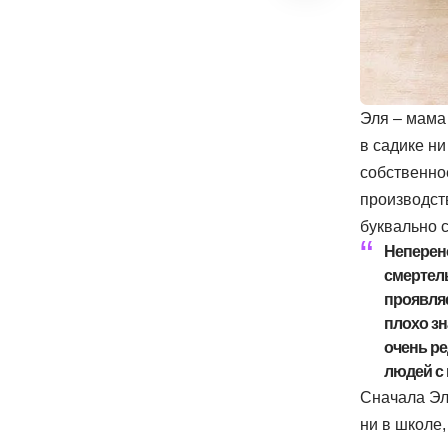
Эля – мама
в садике ни
собственно
производств
буквально с
Неперен
смертель
проявляе
плохо зн
очень ре
людей с 
Сначала Эл
ни в школе,