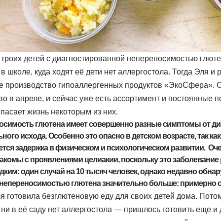
 троих детей с диагностированной непереносимостью глютен
 в школе, куда ходят её дети нет аллергостола. Тогда Эля и
е производство гипоаллергенных продуктов «ЭкоСфера». 
о в апреле, и сейчас уже есть ассортимент и постоянные п
пасает жизнь некоторым из них.
осимость глютена имеет совершенно разные симптомы от ди
ного исхода. Особенно это опасно в детском возрасте, так как
тся задержка в физическом и психологическом развитии. Оче
акомы с проявлениями целиакии, поскольку это заболевание
дким: один случай на 10 тысяч человек, однако недавно обнар
непереносимостью глютена значительно больше: примерно од
я готовила безглютеновую еду для своих детей дома. Потом
 ни в её саду нет аллергостола — пришлось готовить еще и