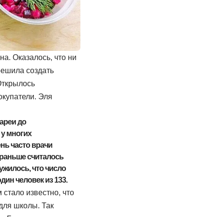
а. Оказалось, что ни
 решила создать
Открылось
окупатели. Эля
ареи до
 у многих
нь часто врачи
 раньше считалось
ужилось, что число
ин человек из 133.
 стало известно, что
 для школы. Так