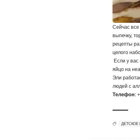
Сейчас все
выпечку, т
рецепты раз
целого наб
Если у вас 
яйцо на не
Эли работа
людей с ал
Телефон
: 
ДЕТСКОЕ