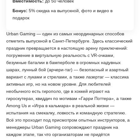
Вместимость:
до 50 человек
Бонус:
5% скидка на выпускной, фото и видео в
подарок
Urban Gaming — один из самых неординарных способов
отметить выпускной в Санкт-Петербурге. Здесь классический
праздник превращается в настоящую арену приключений:
погружение в виртуальную реальность с VR-очками,
безумные баталии в бамперболе в огромных надувных
шарах, лунный бой (арчери-таг) — безопасный и азартный
вариант с луками и стрелами, а также лазертаг — классика
активных игр, но на новом уровне. Для любителей
необычного есть гирополо, где в хоккей играют на
гироскутерах, квиддич по мотивам «Гарри Поттера», а также
Among Us и «Игра в кальмара» в реальной жизни —
испытания на смекалку, ловкость и командную стратегию.
Всё это проходит под присмотром опытных инструкторов, а
менеджеры Urban Gaming сопровождают праздник на
каждом этапе, так что организаторам не придётся