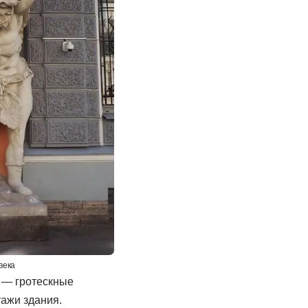
века
 — гротескные
ажи здания.