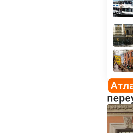
Атл
пере