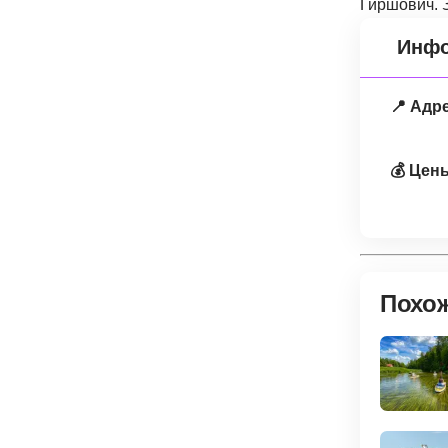
Гиршович. 
Инфо
📍 Адр
💰 Цен
Похо