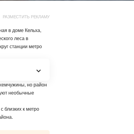
РАЗМЕСТИТЬ РЕКЛАМУ
ная в доме Кельха,
ского леса в
руг станции метро
 жемчужины, но район
вуют необычные
с близких к метро
айона.