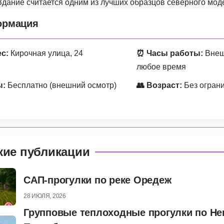
Здание считается одним из лучших образцов северного мод
рмация
ес:
Кирочная улица, 24
⏰ Часы работы:
Внеш
любое время
ы:
Бесплатно (внешний осмотр)
👥 Возраст:
Без огран
жие публикации
САП-прогулки по реке Оредеж
28 ИЮЛЯ, 2026
Групповые теплоходные прогулки по Не