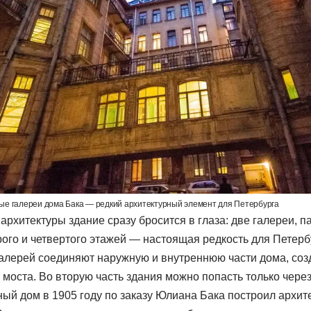
е галереи дома Бака — редкий архитектурный элемент для Петербурга
рхитектуры здание сразу бросится в глаза: две галереи, п
рого и четвертого этажей — настоящая редкость для Петерб
алерей соединяют наружную и внутреннюю части дома, со
моста. Во вторую часть здания можно попасть только через
ный дом в 1905 году по заказу Юлиана Бака построил архит