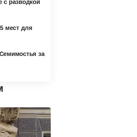
е с разводкой
15 мест для
 Семимостья за
м