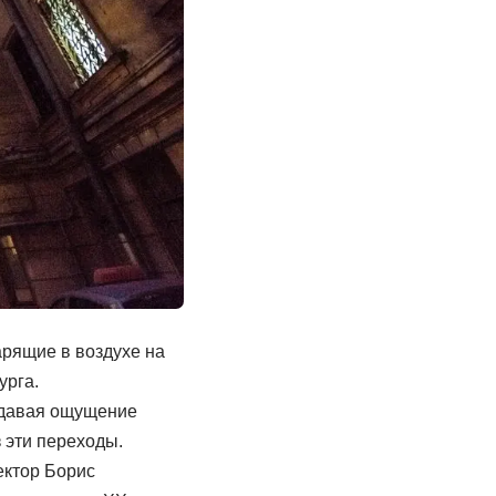
арящие в воздухе на
урга.
здавая ощущение
 эти переходы.
ектор Борис