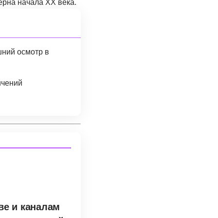
ерна начала XX века.
ний осмотр в
ичений
ве и каналам