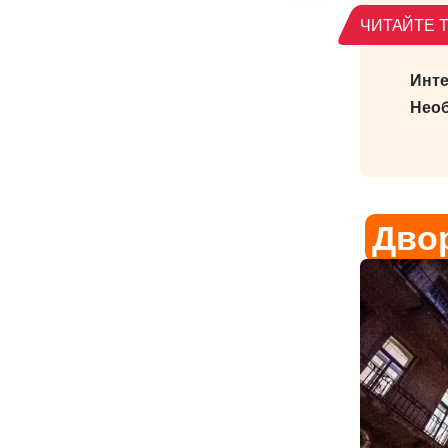
Инте
Необ
Дво