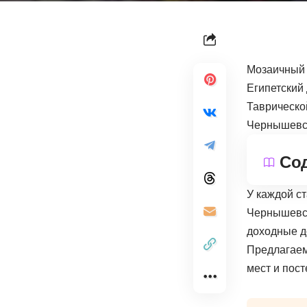
Мозаичный 
Египетский 
Таврическо
Чернышевс
Со
У каждой с
Чернышевск
доходные д
Предлагаем 
мест и пост