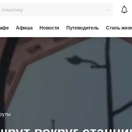
кафе
Афиша
Новости
Путеводитель
Стиль жиз
руты