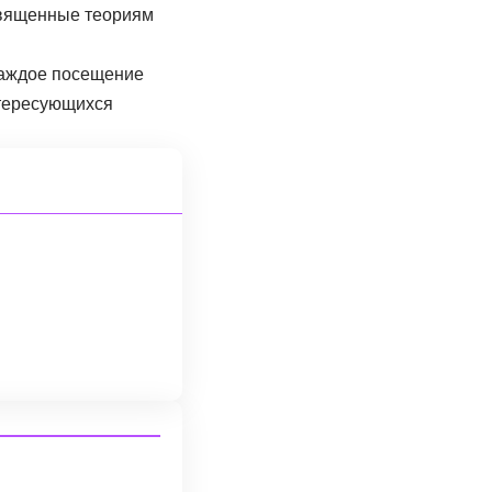
священные теориям
каждое посещение
нтересующихся