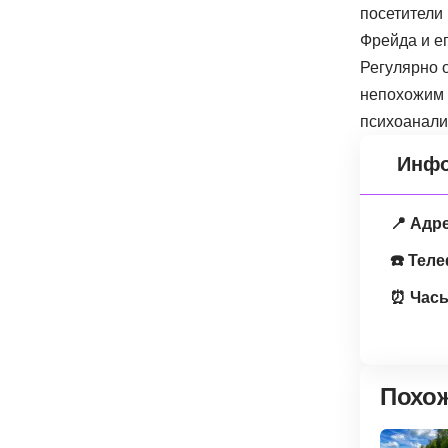
посетители
Фрейда и е
Регулярно 
непохожим 
психоанали
Инфо
📍 Адр
☎️ Тел
⏰ Часы
Похо