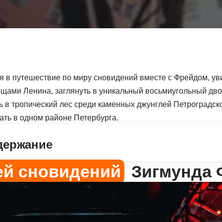
я в путешествие по миру сновидений вместе с Фрейдом, уви
щами Ленина, заглянуть в уникальный восьмиугольный дво
ь в тропический лес среди каменных джунглей Петроградск
ать в одном районе Петербурга.
держание
ей сновидений
Зигмунда 