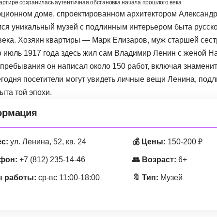
вартире сохранилась аутентичная обстановка начала прошлого века
ционном доме, спроектированном архитектором Александ
ся уникальный музей с подлинным интерьером быта русск
века. Хозяин квартиры — Марк Елизаров, муж старшей сес
о июль 1917 года здесь жил сам Владимир Ленин с женой Н
 пребывания он написал около 150 работ, включая знамени
егодня посетители могут увидеть личные вещи Ленина, под
ыта той эпохи.
рмация
ес:
ул. Ленина, 52, кв. 24
💰 Цены:
150-200 ₽
ефон:
+7 (812) 235-14-46
👥 Возраст:
6+
 работы:
ср-вс 11:00-18:00
🔖 Тип:
Музей