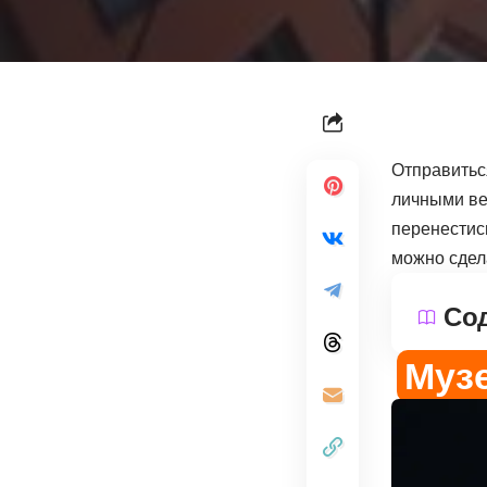
Отправитьс
личными ве
перенестис
можно сдел
Со
Муз