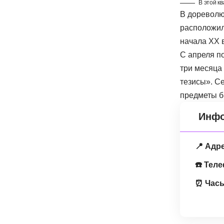
В этой к
В дореволю
расположил
начала XX 
С апреля п
три месяца
тезисы». С
предметы б
Инфо
📍 Адр
☎️ Тел
⏰ Часы