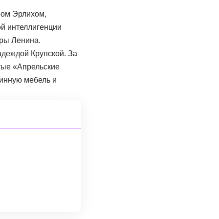
ром Эрлихом,
ой интеллигенции
тры Ленина.
адеждой Крупской. За
тые «Апрельские
линную мебель и