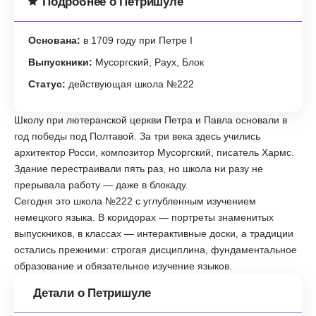
Подробнее о Петришуле
Основана:
в 1709 году при Петре I
Выпускники:
Мусоргский, Раух, Блок
Статус:
действующая школа №222
Школу при лютеранской церкви Петра и Павла основали в
год победы под Полтавой. За три века здесь учились
архитектор Росси, композитор Мусоргский, писатель Хармс.
Здание перестраивали пять раз, но школа ни разу не
прерывала работу — даже в блокаду.
Сегодня это школа №222 с углубленным изучением
немецкого языка. В коридорах — портреты знаменитых
выпускников, в классах — интерактивные доски, а традиции
остались прежними: строгая дисциплина, фундаментальное
образование и обязательное изучение языков.
Детали о Петришуле